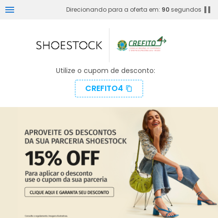
menu
pause
Direcionando para a oferta em:
90
segundos
Utilize o cupom de desconto:
CREFITO4
content_copy